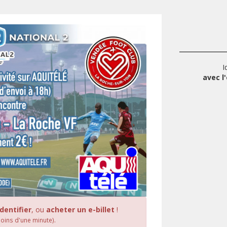
I
avec l'
identifier
, ou
acheter un e-billet
!
.
moins d'une minute)